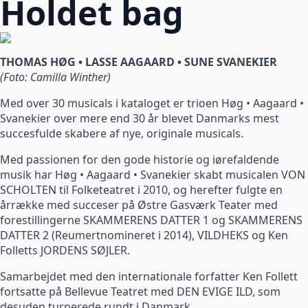
Holdet bag
THOMAS HØG • LASSE AAGAARD • SUNE SVANEKIER
(Foto: Camilla Winther)
Med over 30 musicals i kataloget er trioen Høg • Aagaard •
Svanekier over mere end 30 år blevet Danmarks mest
succesfulde skabere af nye, originale musicals.
Med passionen for den gode historie og iørefaldende
musik har Høg • Aagaard • Svanekier skabt musicalen VON
SCHOLTEN til Folketeatret i 2010, og herefter fulgte en
årrække med succeser på Østre Gasværk Teater med
forestillingerne SKAMMERENS DATTER 1 og SKAMMERENS
DATTER 2 (Reumertnomineret i 2014), VILDHEKS og Ken
Folletts JORDENS SØJLER.
Samarbejdet med den internationale forfatter Ken Follett
fortsatte på Bellevue Teatret med DEN EVIGE ILD, som
desuden turnerede rundt i Danmark.