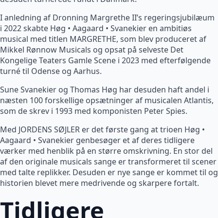
I anledning af Dronning Margrethe II’s regeringsjubilæum
i 2022 skabte Høg • Aagaard • Svanekier en ambitiøs
musical med titlen MARGRETHE, som blev produceret af
Mikkel Rønnow Musicals og opsat på selveste Det
Kongelige Teaters Gamle Scene i 2023 med efterfølgende
turné til Odense og Aarhus.
Sune Svanekier og Thomas Høg har desuden haft andel i
næsten 100 forskellige opsætninger af musicalen Atlantis,
som de skrev i 1993 med komponisten Peter Spies.
Med JORDENS SØJLER er det første gang at trioen Høg •
Aagaard • Svanekier genbesøger et af deres tidligere
værker med henblik på en større omskrivning. En stor del
af den originale musicals sange er transformeret til scener
med talte replikker. Desuden er nye sange er kommet til og
historien blevet mere medrivende og skarpere fortalt.
Tidligere