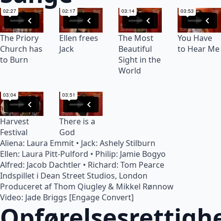
The Priory
Ellen frees
The Most
You Have
Church has
Jack
Beautiful
to Hear Me
to Burn
Sight in the
World
Harvest
There is a
Festival
God
Aliena: Laura Emmit • Jack: Ashely Stilburn
Ellen: Laura Pitt-Pulford • Philip: Jamie Bogyo
Alfred: Jacob Dachtler • Richard: Tom Pearce
Indspillet i Dean Street Studios, London
Produceret af Thom Qiugley & Mikkel Rønnow
Video: Jade Briggs [Engage Convert]
Opførelsesrettigh