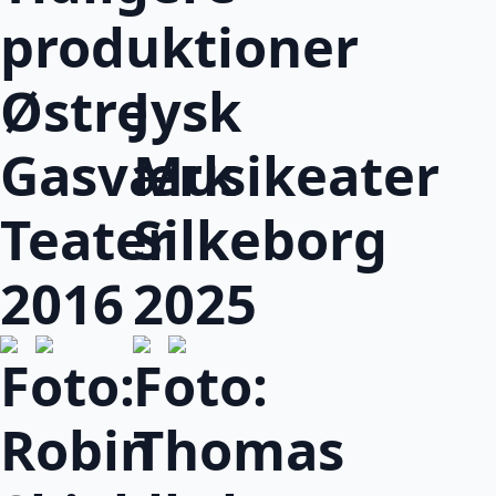
produktioner
Østre
Jysk
Gasværk
Musikeater
Teater
Silkeborg
2016
2025
Foto:
Foto:
Robin
Thomas